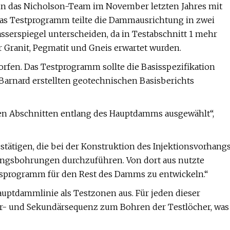
nn das Nicholson-Team im November letzten Jahres mit
s Testprogramm teilte die Dammausrichtung in zwei
sserspiegel unterscheiden, da in Testabschnitt 1 mehr
r Granit, Pegmatit und Gneis erwartet wurden.
rfen. Das Testprogramm sollte die Basisspezifikation
r Barnard erstellten geotechnischen Basisberichts
hen Abschnitten entlang des Hauptdamms ausgewählt“,
stätigen, die bei der Konstruktion des Injektionsvorhang
ungsbohrungen durchzuführen. Von dort aus nutzte
onsprogramm für den Rest des Damms zu entwickeln.“
uptdammlinie als Testzonen aus. Für jeden dieser
mär- und Sekundärsequenz zum Bohren der Testlöcher, was