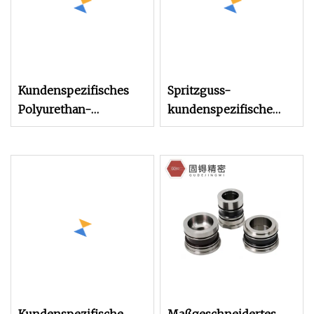
Kundenspezifisches
Spritzguss-
Polyurethan-
kundenspezifische
Hülsenbuchsenteil in
Mantelbuchse PU-
roter Farbe für flache
Spezial
Förderrollen