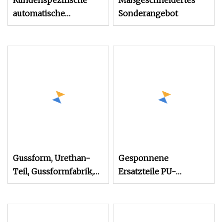
Kundenspezifische
Maßgeschneidertes
automatische
Sonderangebot
Polyurethan-
Spritzguss-EVA-
Formschaumteile
Gussform, Urethan-
Gesponnene
Teil, Gussformfabrik,
Ersatzteile PU-
kundenspezifisch
Polyurethan-
geformte Gummi-
Sonnenrad in der
Silikon-PU-
Verpackungsindustrie