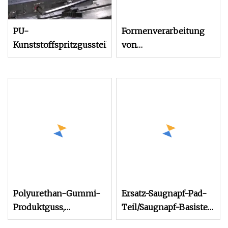
PU-
Formenverarbeitung
Kunststoffspritzgussteil
von
Kunststoffprodukten,
kundenspezifische
PU-Spritzgussteile
Polyurethan-Gummi-
Ersatz-Saugnapf-Pad-
Produktguss,
Teil/Saugnapf-Basisteil
Polyurethan-Teile, PU-
aus durchsichtigem