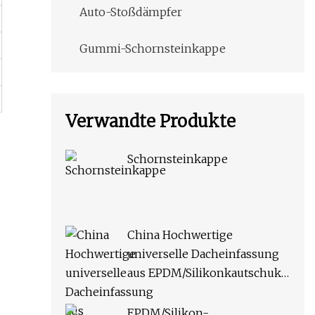
Auto-Stoßdämpfer
Gummi-Schornsteinkappe
Verwandte Produkte
Schornsteinkappe
China Hochwertige
universelle Dacheinfassung
aus EPDM/Silikonkautschuk
für Rohre
EPDM/Silikon-