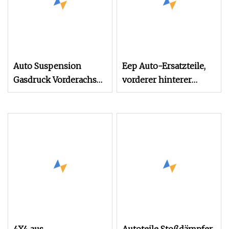
Auto Suspension
Eep Auto-Ersatzteile,
Gasdruck Vorderachse
vorderer hinterer
Rechts Automobil
Stoßdämpfer für
Frühling Chinesischen
Toyota, Honda, Mazda,
Stoßdämpfer für
Nissan, Mitsubishi,
Mazda La0134700c
Hyundai, Abdeckung,
95 % japanisches
Automodell