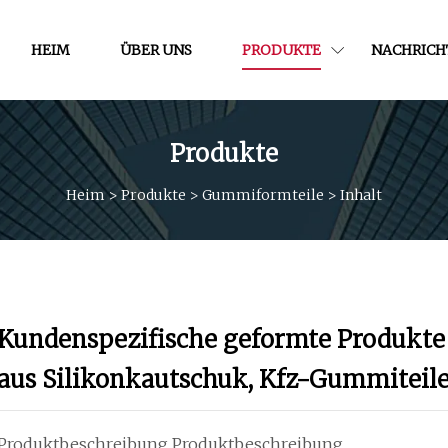
HEIM
ÜBER UNS
PRODUKTE
NACHRICH
Produkte
Heim
>
Produkte
>
Gummiformteile
>
Inhalt
Kundenspezifische geformte Produkte
aus Silikonkautschuk, Kfz-Gummiteil
Produktbeschreibung Produktbeschreibung