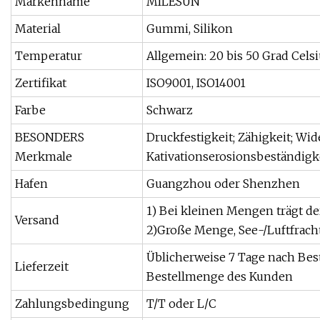
Markenname
MILESUN
Material
Gummi, Silikon
Temperatur
Allgemein: 20 bis 50 Grad Celsi
Zertifikat
ISO9001, ISO14001
Farbe
Schwarz
BESONDERS
Druckfestigkeit; Zähigkeit; Wid
Merkmale
Kativationserosionsbeständigke
Hafen
Guangzhou oder Shenzhen
1) Bei kleinen Mengen trägt d
Versand
2)Große Menge, See-/Luftfrach
Üblicherweise 7 Tage nach Bes
Lieferzeit
Bestellmenge des Kunden
Zahlungsbedingung
T/T oder L/C