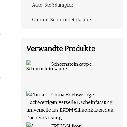
Auto-Stoßdämpfer
Gummi-Schornsteinkappe
Verwandte Produkte
Schornsteinkappe
China Hochwertige
universelle Dacheinfassung
aus EPDM/Silikonkautschuk
für Rohre
EPDM/Silikon-