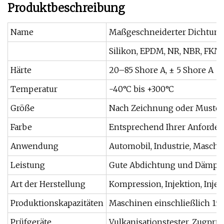
Produktbeschreibung
Name
Maßgeschneiderter Dichtung
Silikon, EPDM, NR, NBR, FKM,
Härte
20–85 Shore A, ± 5 Shore A
Temperatur
-40°C bis +300°C
Größe
Nach Zeichnung oder Muster
Farbe
Entsprechend Ihrer Anforder
Anwendung
Automobil, Industrie, Maschin
Leistung
Gute Abdichtung und Dämpfun
Art der Herstellung
Kompression, Injektion, Injek
Produktionskapazitäten
Maschinen einschließlich 150
Prüfgeräte
Vulkanisationstester, Zugprü