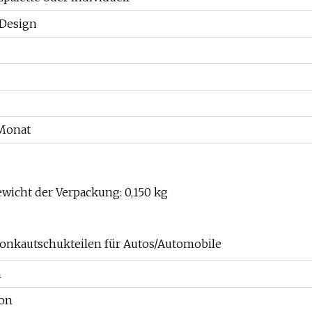
 Design
Monat
ewicht der Verpackung: 0,150 kg
ikonkautschukteilen für Autos/Automobile
m
kon