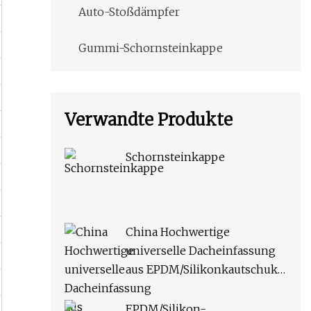
Auto-Stoßdämpfer
Gummi-Schornsteinkappe
Verwandte Produkte
Schornsteinkappe
China Hochwertige
universelle Dacheinfassung
aus EPDM/Silikonkautschuk
für Rohre
EPDM/Silikon-