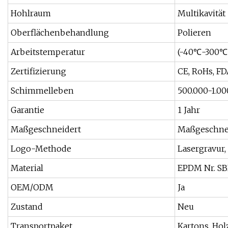
Hohlraum
Multikavität
Oberflächenbehandlung
Polieren
Arbeitstemperatur
(-40℃-300℃
Zertifizierung
CE, RoHs, F
Schimmelleben
500.000-1.00
Garantie
1 Jahr
Maßgeschneidert
Maßgeschne
Logo-Methode
Lasergravur
Material
EPDM Nr. SB
OEM/ODM
Ja
Zustand
Neu
Transportpaket
Kartons, Hol