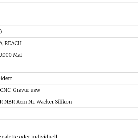
)
DA, REACH
0.000 Mal
idert
, CNC-Gravur usw
R NBR Acm Nr. Wacker Silikon
zpalette oder individuell