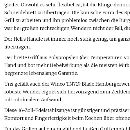
gleitet. Obwohl es sehr flexibel ist, ist die Klinge de
Schneidebrett zu übertragen. Die konische Form des Spa
Grill zu arbeiten und ihn problemlos zwischen die Burg
war bei großen rechteckigen Wendern nicht der Fall, die
Der Hell's Handle ist immer noch stark genug, um ganz
übertragen.
Der breite Griff aus Polypropylen (der Temperaturen von
Hand und bot mehr Hebelwirkung als die meisten Mitbe
begrenzte lebenslange Garantie.
Uns gefällt auch der Winco TN719 Blade Hamburgerwen
robuste Wender eignet sich hervorragend zum Zerkleine
mit minimalem Aufwand.
Diese 16-Zoll-Edelstahlzange ist günstiger und präziser
Komfort und Fingerfertigkeit beim Kochen über offene
Für das Grillen auf einem glühend heißen Grill empfeh