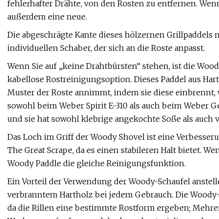
fehlerhafter Drähte, von den Rosten zu entfernen. Wenn 
außerdem eine neue.
Die abgeschrägte Kante dieses hölzernen Grillpaddels 
individuellen Schaber, der sich an die Roste anpasst.
Wenn Sie auf „keine Drahtbürsten“ stehen, ist die Woo
kabellose Rostreinigungsoption. Dieses Paddel aus Hart
Muster der Roste annimmt, indem sie diese einbrennt, 
sowohl beim Weber Spirit E-310 als auch beim Weber Gen
und sie hat sowohl klebrige angekochte Soße als auch v
Das Loch im Griff der Woody Shovel ist eine Verbesse
The Great Scrape, da es einen stabileren Halt bietet. We
Woody Paddle die gleiche Reinigungsfunktion.
Ein Vorteil der Verwendung der Woody-Schaufel anstel
verbranntem Hartholz bei jedem Gebrauch. Die Woody-Sc
da die Rillen eine bestimmte Rostform ergeben; Mehrer