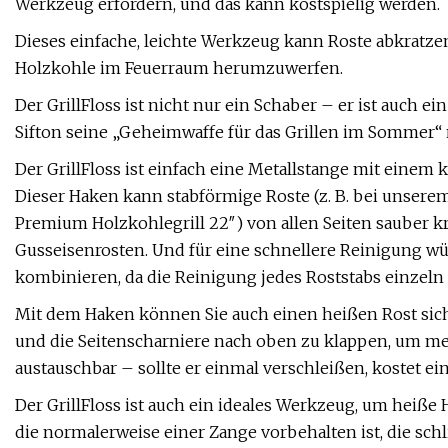
Werkzeug erfordern, und das kann kostspielig werden.
Dieses einfache, leichte Werkzeug kann Roste abkratze
Holzkohle im Feuerraum herumzuwerfen.
Der GrillFloss ist nicht nur ein Schaber – er ist auch 
Sifton seine „Geheimwaffe für das Grillen im Sommer“ 
Der GrillFloss ist einfach eine Metallstange mit einem
Dieser Haken kann stabförmige Roste (z. B. bei unserem
Premium Holzkohlegrill 22″) von allen Seiten sauber kra
Gusseisenrosten. Und für eine schnellere Reinigung wü
kombinieren, da die Reinigung jedes Roststabs einzeln 
Mit dem Haken können Sie auch einen heißen Rost sich
und die Seitenscharniere nach oben zu klappen, um m
austauschbar – sollte er einmal verschleißen, kostet ein
Der GrillFloss ist auch ein ideales Werkzeug, um heiß
die normalerweise einer Zange vorbehalten ist, die schl