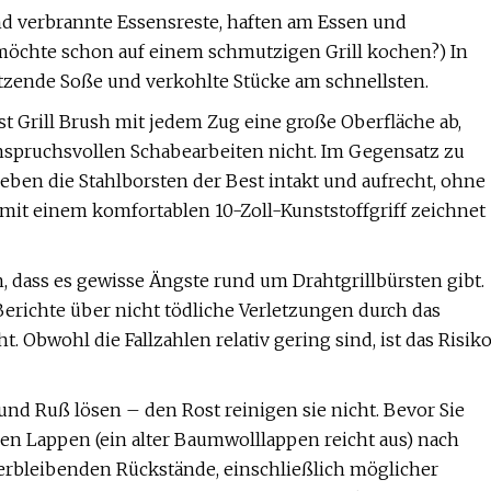
nd verbrannte Essensreste, haften am Essen und
möchte schon auf einem schmutzigen Grill kochen?) In
itzende Soße und verkohlte Stücke am schnellsten.
st Grill Brush mit jedem Zug eine große Oberfläche ab,
anspruchsvollen Schabearbeiten nicht. Im Gegensatz zu
eben die Stahlborsten der Best intakt und aufrecht, ohne
mit einem komfortablen 10-Zoll-Kunststoffgriff zeichnet
 dass es gewisse Ängste rund um Drahtgrillbürsten gibt.
Berichte über nicht tödliche Verletzungen durch das
. Obwohl die Fallzahlen relativ gering sind, ist das Risik
und Ruß lösen – den Rost reinigen sie nicht. Bevor Sie
en Lappen (ein alter Baumwolllappen reicht aus) nach
verbleibenden Rückstände, einschließlich möglicher