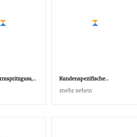
ormspritzguss,
Kundenspezifische
lektronischer
Kunststoffteile, hergestellt
mehr sehen
imgebrauch,
im
le
Kunststoffspritzgussverfahren