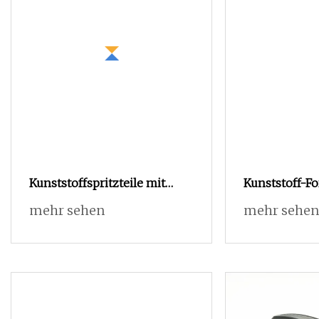
Kunststoffspritzteile mit
Kunststoff-F
optischem Transceiver und
PP, ABS, PC, e
mehr sehen
mehr sehen
Computer
Haushalt, He
Kunststofftei