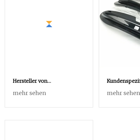
Hersteller von
Kundenspezif
kundenspezifischem
Kunststoffsp
mehr sehen
mehr sehen
Kunststoffspritzguss, ABS-
ABS-Spritzgus
PC-Kunststoffspritzgussteil