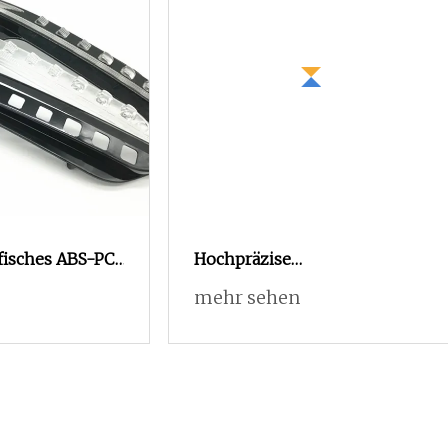
isches ABS-PC-
Hochpräzise
ritzgussprodukt
kundenspezifische PC-ABS-
mehr sehen
steile
Nylon-Spritzguss-
Kunststoffteile