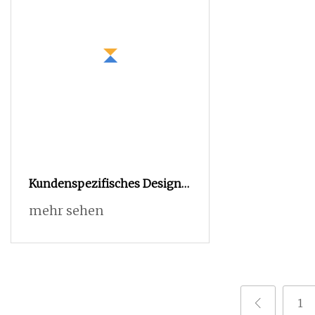
Kundenspezifisches Design
zur Entwicklung neuer
mehr sehen
Modelle von
Kunststoffspritzgussteilen
1