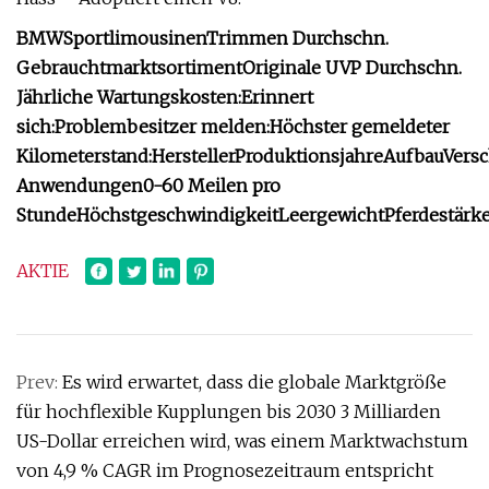
BMW
Sportlimousinen
Trimmen
Durchschn.
Gebrauchtmarktsortiment
Originale UVP
Durchschn.
Jährliche Wartungskosten:
Erinnert
sich:
Problembesitzer melden:
Höchster gemeldeter
Kilometerstand:
Hersteller
Produktionsjahre
Aufbau
Vers
Anwendungen
0-60 Meilen pro
Stunde
Höchstgeschwindigkeit
Leergewicht
Pferdestärk
AKTIE
Prev:
Es wird erwartet, dass die globale Marktgröße
für hochflexible Kupplungen bis 2030 3 Milliarden
US-Dollar erreichen wird, was einem Marktwachstum
von 4,9 % CAGR im Prognosezeitraum entspricht