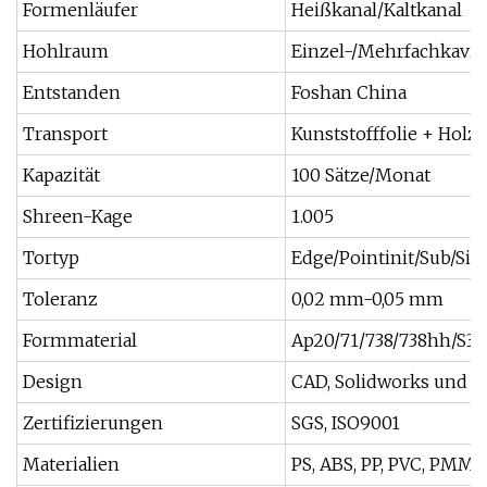
Formenläufer
Heißkanal/Kaltkanal
Hohlraum
Einzel-/Mehrfachkavit
Entstanden
Foshan China
Transport
Kunststofffolie + Holze
Kapazität
100 Sätze/Monat
Shreen-Kage
1.005
Tortyp
Edge/Pointinit/Sub/Sid
Toleranz
0,02 mm-0,05 mm
Formmaterial
Ap20/71/738/738hh/S316/N
Design
CAD, Solidworks und
Zertifizierungen
SGS, ISO9001
Materialien
PS, ABS, PP, PVC, PMMA